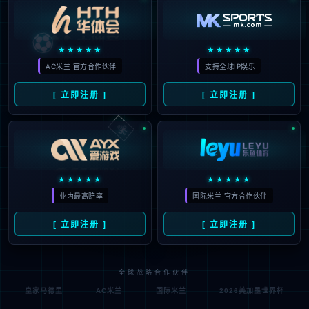
⚽
★★★★★
★★★★★
AC米兰 官方合作伙伴
支持全球IP娱乐
[ 立即注册 ]
[ 立即注册 ]
🃏
★★★★★
★★★★★
业内最高赔率
国际米兰 官方合作伙伴
[ 立即注册 ]
[ 立即注册 ]
全球战略合作伙伴
皇家马德里
AC米兰
国际米兰
2026美加墨世界杯