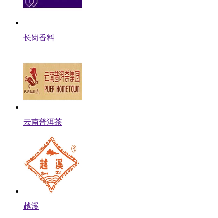
长岗香料
云南普洱茶
越溪