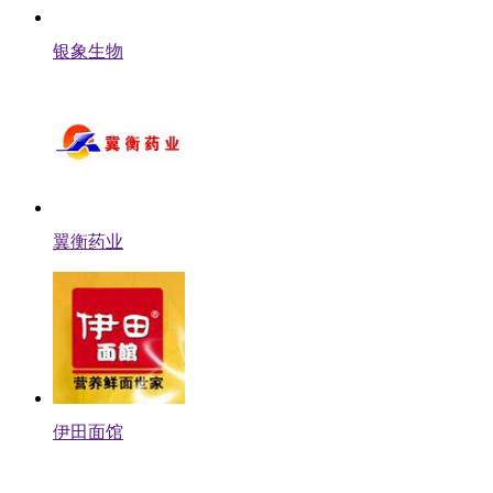
银象生物
翼衡药业
伊田面馆