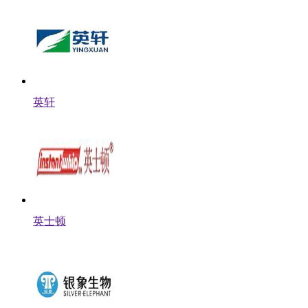
英轩
英士顿