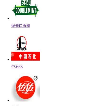
绿箭口香糖
中石化