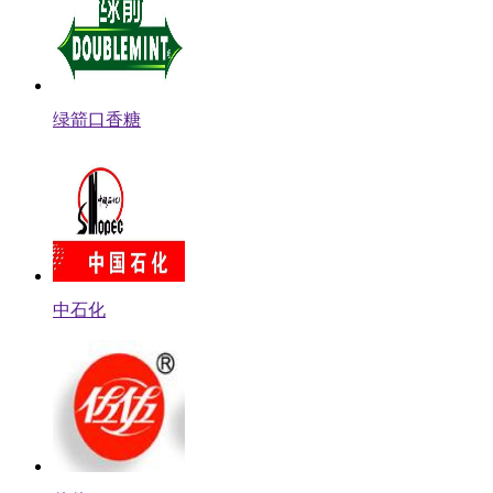
绿箭口香糖
中石化