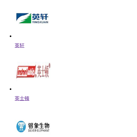
英轩
英士顿