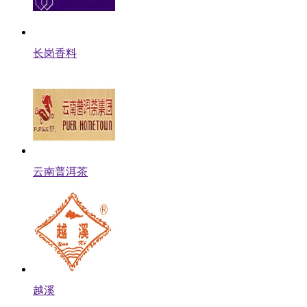
长岗香料
云南普洱茶
越溪