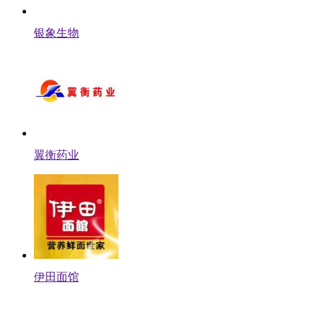
银象生物
翼衡药业
伊田面馆