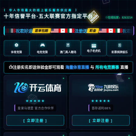
🎰
[ 华人市场最大的线上娱乐服务供应商 ]
十年信誉平台·五大联赛官方指定平台
在线玩家: 8263214
祝君好运
注册送
祝君好
首单包赔
彩金
🍁
🍁
🍁
⚽
🎮
🃏
🀄️
🎰
电子老虎机
体育竞猜
电竞竞猜
澳门真人赌场
彩票棋牌娱乐
📺注册实名即送体验金即可观看
海量体育直播
与
所有电竞赛事
直播
🎮
🎲
★★★★★
★★★★★
皇家马德里 官方合作伙伴
首存返利68%
[ 立即注册 ]
[ 立即注册 ]